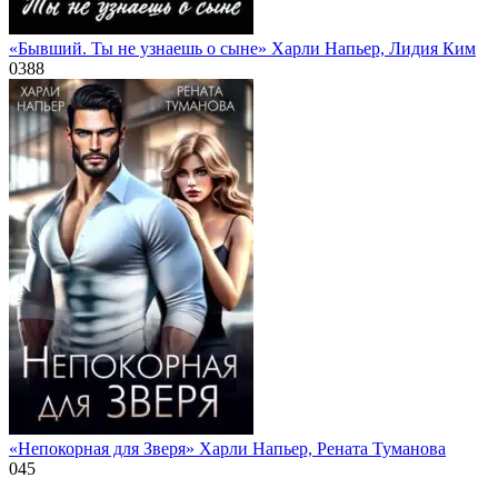
«Бывший. Ты не узнаешь о сыне» Харли Напьер, Лидия Ким
0
388
«Непокорная для Зверя» Харли Напьер, Рената Туманова
0
45