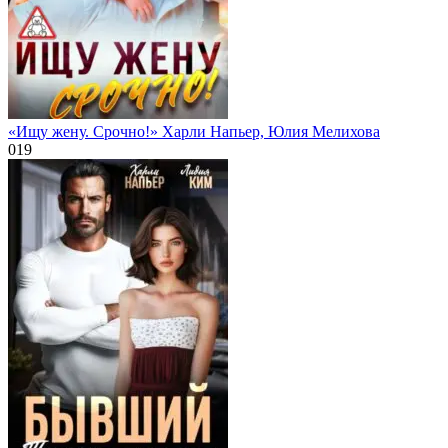
«Ищу жену. Срочно!» Харли Напьер, Юлия Мелихова
0
19