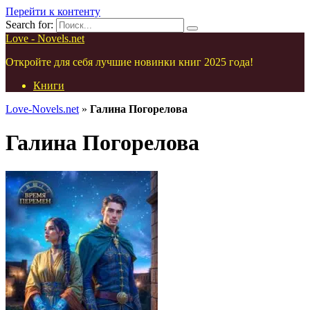
Перейти к контенту
Search for:
Love - Novels.net
Откройте для себя лучшие новинки книг 2025 года!
Книги
Love-Novels.net
»
Галина Погорелова
Галина Погорелова