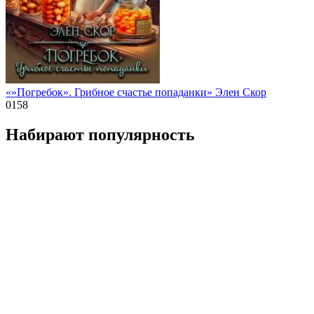
«»Погребок». Грибное счастье попаданки» Элен Скор
0
158
Набирают популярность