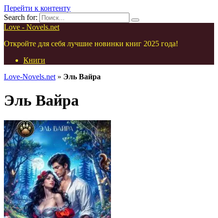
Перейти к контенту
Search for:
Love - Novels.net
Откройте для себя лучшие новинки книг 2025 года!
Книги
Love-Novels.net
»
Эль Вайра
Эль Вайра