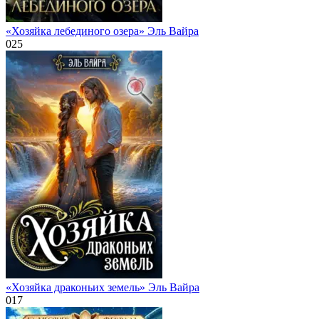
«Хозяйка лебединого озера» Эль Вайра
0
25
«Хозяйка драконьих земель» Эль Вайра
0
17