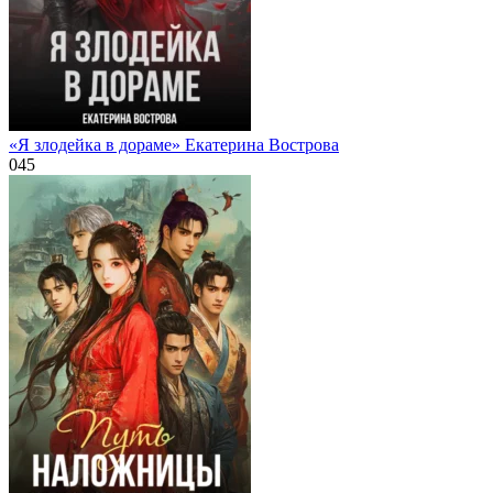
«Я злодейка в дораме» Екатерина Вострова
0
45