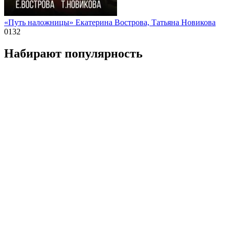
«Путь наложницы» Екатерина Вострова, Татьяна Новикова
0
132
Набирают популярность