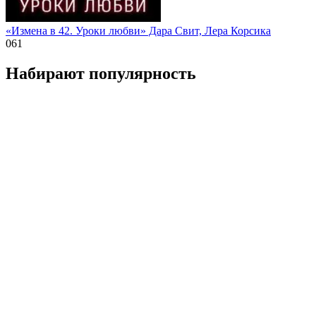
«Измена в 42. Уроки любви» Дара Свит, Лера Корсика
0
61
Набирают популярность