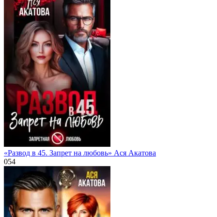
«Развод в 45. Запрет на любовь» Ася Акатова
0
54