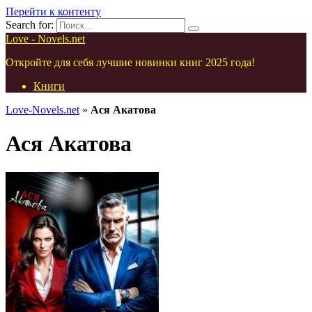
Перейти к контенту
Search for:
Love - Novels.net
Откройте для себя лучшие новинки книг 2025 года!
Книги
Love-Novels.net
»
Ася Акатова
Ася Акатова