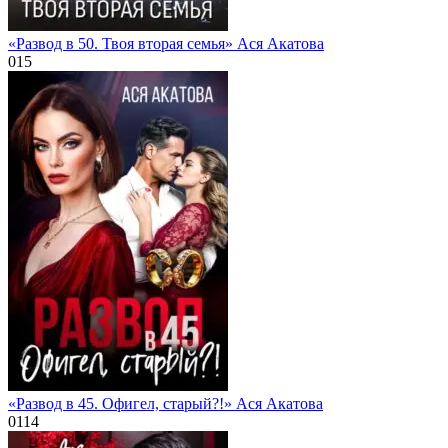
«Развод в 50. Твоя вторая семья» Ася Акатова
0
15
«Развод в 45. Офигел, старый?!» Ася Акатова
0
114