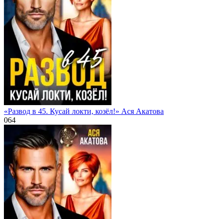
«Развод в 45. Кусай локти, козёл!» Ася Акатова
0
64