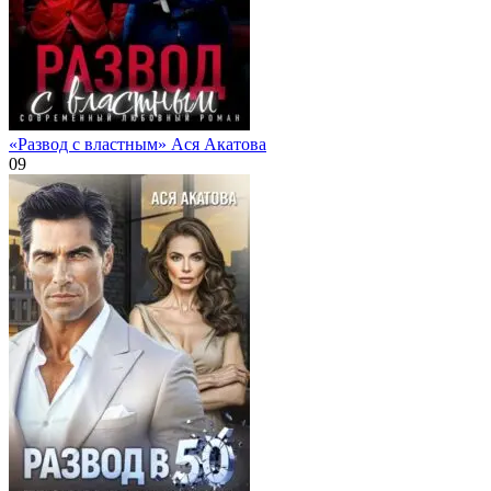
«Развод с властным» Ася Акатова
0
9