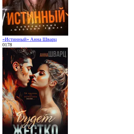
«Истинный» Анна Шварц
0
178