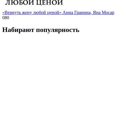
«Вернуть жену любой ценой» Анна Гранина, Яна Мосар
0
80
Набирают популярность