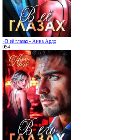
«В её глазах» Анна Ардо
0
54