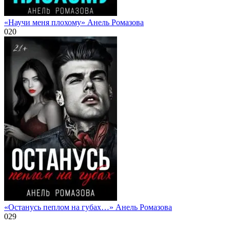
«Научи меня плохому» Анель Ромазова
0
20
«Останусь пеплом на губах…» Анель Ромазова
0
29