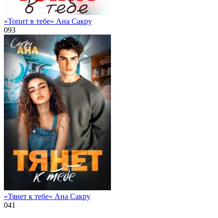
«Топит в тебе» Ана Сакру
0
93
«Тянет к тебе» Ана Сакру
0
41