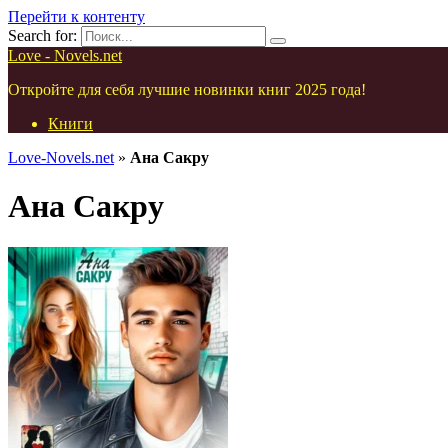
Перейти к контенту
Search for:
Love - Novels.net
Откройте для себя лучшие новинки книг 2025 года!
Книги
Love-Novels.net
»
Ана Сакру
Ана Сакру