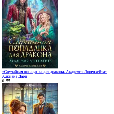
«Случайная попаданка для дракона. Академия Лоренхейта»
Адриана Дари
0
155