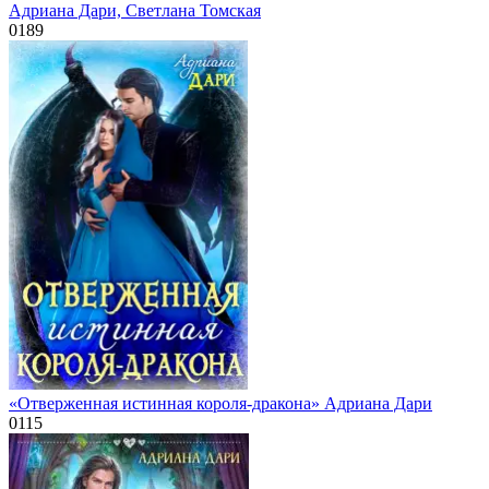
Адриана Дари, Светлана Томская
0
189
«Отверженная истинная короля-дракона» Адриана Дари
0
115