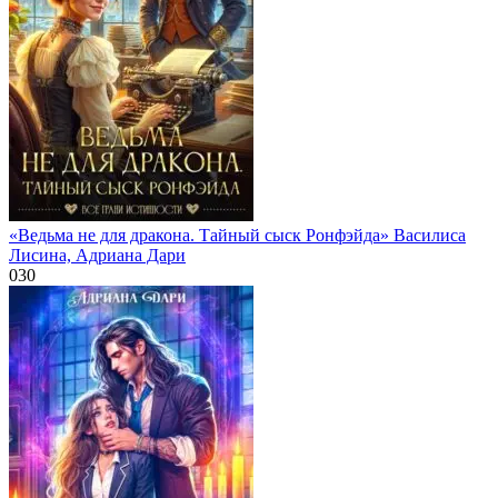
«Ведьма не для дракона. Тайный сыск Ронфэйда» Василиса
Лисина, Адриана Дари
0
30