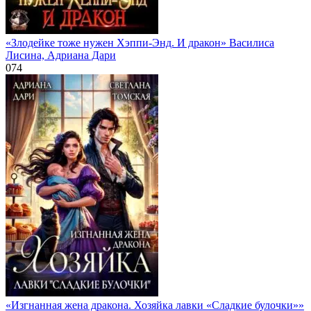
«Злодейке тоже нужен Хэппи-Энд. И дракон» Василиса
Лисина, Адриана Дари
0
74
«Изгнанная жена дракона. Хозяйка лавки «Сладкие булочки»»