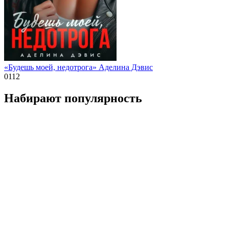
«Будешь моей, недотрога» Аделина Дэвис
0
112
Набирают популярность