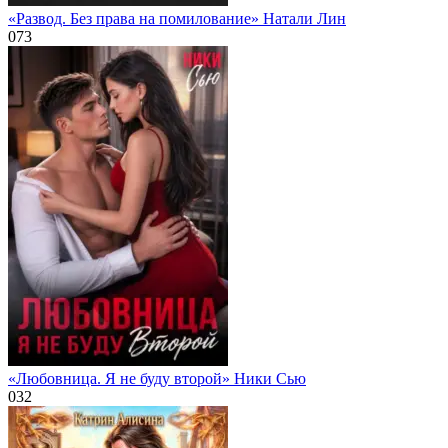
«Развод. Без права на помилование» Натали Лин
0
73
«Любовница. Я не буду второй» Ники Сью
0
32