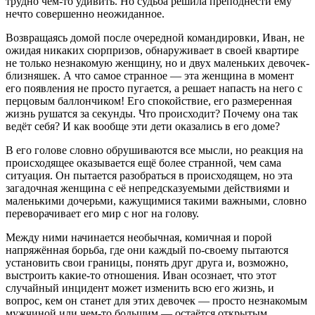
трудно чем-то удивить. Но судьба решила преподнести ему
нечто совершенно неожиданное.
Возвращаясь домой после очередной командировки, Иван, не
ожидая никаких сюрпризов, обнаруживает в своей квартире
не только незнакомую женщину, но и двух маленьких девочек-
близняшек. А что самое странное — эта женщина в момент
его появления не просто пугается, а решает напасть на него с
перцовым баллончиком! Его спокойствие, его размеренная
жизнь рушатся за секунды. Что происходит? Почему она так
ведёт себя? И как вообще эти дети оказались в его доме?
В его голове словно обрушиваются все мысли, но реакция на
происходящее оказывается ещё более странной, чем сама
ситуация. Он пытается разобраться в происходящем, но эта
загадочная женщина с её непредсказуемыми действиями и
маленькими дочерьми, кажущимися такими важными, словно
переворачивает его мир с ног на голову.
Между ними начинается необычная, комичная и порой
напряжённая борьба, где они каждый по-своему пытаются
установить свои границы, понять друг друга и, возможно,
выстроить какие-то отношения. Иван осознает, что этот
случайный инцидент может изменить всю его жизнь, и
вопрос, кем он станет для этих девочек — просто незнакомым
мужчиной или чем-то большим — остаётся открытым.