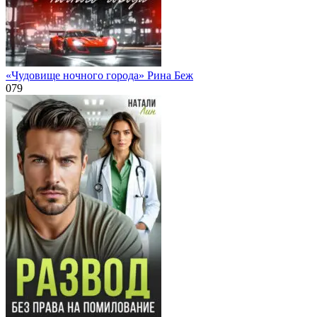
«Чудовище ночного города» Рина Беж
0
79