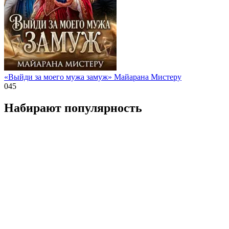
«Выйди за моего мужа замуж» Майарана Мистеру
0
45
Набирают популярность