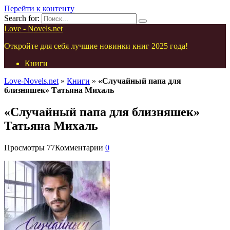
Перейти к контенту
Search for:
Love - Novels.net
Откройте для себя лучшие новинки книг 2025 года!
Книги
Love-Novels.net
»
Книги
»
«Случайный папа для
близняшек» Татьяна Михаль
«Случайный папа для близняшек»
Татьяна Михаль
Просмотры
77
Комментарии
0