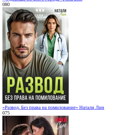
0
80
«Развод. Без права на помилование» Натали Лин
0
75