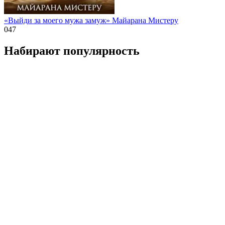
«Выйди за моего мужа замуж» Майарана Мистеру
0
47
Набирают популярность