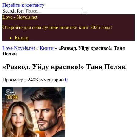
Перейти к контенту
Search for:
Love - Novels.net
Откройте для себя лучшие новинки книг 2025 года!
Книги
Love-Novels.net
»
Книги
»
«Развод. Уйду красиво!» Таня
Поляк
«Развод. Уйду красиво!» Таня Поляк
Просмотры
240
Комментарии
0