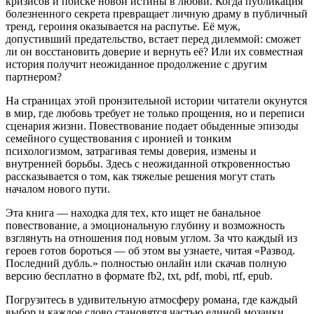
кризисов и поиске новой истины в любви. Когда публикация
болезненного секрета превращает личную драму в публичный
тренд, героиня оказывается на распутье. Её муж,
допустивший предательство, встает перед дилеммой: сможет
ли он восстановить доверие и вернуть её? Или их совместная
история получит неожиданное продолжение с другим
партнером?
На страницах этой пронзительной истории читатели окунутся
в мир, где любовь требует не только прощения, но и переписи
сценария жизни. Повествование подает обыденные эпизоды
семейного существования с иронией и тонким
психологизмом, затрагивая темы доверия, измены и
внутренней борьбы. Здесь с неожиданной откровенностью
рассказывается о том, как тяжелые решения могут стать
началом нового пути.
Эта книга — находка для тех, кто ищет не банальное
повествование, а эмоциональную глубину и возможность
взглянуть на отношения под новым углом. За что каждый из
героев готов бороться — об этом вы узнаете, читая «Развод.
Последний дубль.» полностью онлайн или скачав полную
версию бесплатно в формате fb2, txt, pdf, mobi, rtf, epub.
Погрузитесь в удивительную атмосферу романа, где каждый
выбор и каждое слово становятся частью единой мозаики