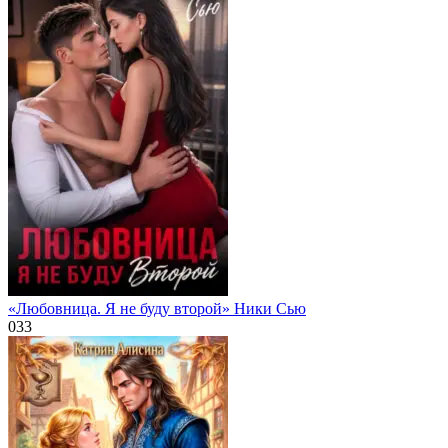
«Любовница. Я не буду второй» Ники Сью
0
33