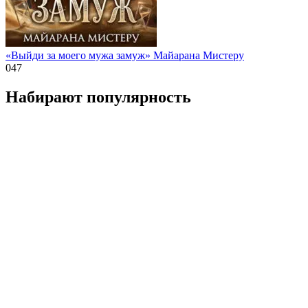
«Выйди за моего мужа замуж» Майарана Мистеру
0
47
Набирают популярность