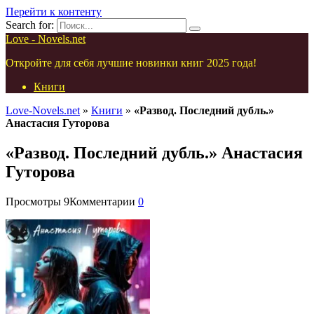
Перейти к контенту
Search for:
Love - Novels.net
Откройте для себя лучшие новинки книг 2025 года!
Книги
Love-Novels.net
»
Книги
»
«Развод. Последний дубль.»
Анастасия Гуторова
«Развод. Последний дубль.» Анастасия
Гуторова
Просмотры
9
Комментарии
0