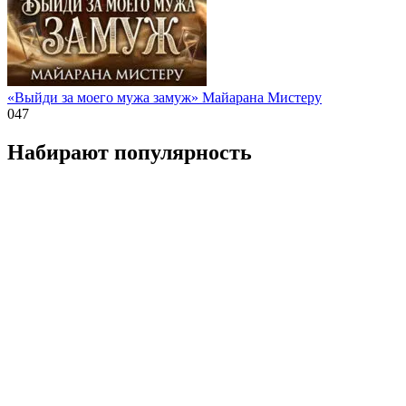
«Выйди за моего мужа замуж» Майарана Мистеру
0
47
Набирают популярность