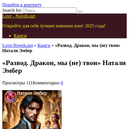
Перейти к контенту
Search for:
Love - Novels.net
Откройте для себя лучшие новинки книг 2025 года!
Книги
Love-Novels.net
»
Книги
»
«Развод. Дракон, мы (не) твои»
Натали Эмбер
«Развод. Дракон, мы (не) твои» Натали
Эмбер
Просмотры
111
Комментарии
0