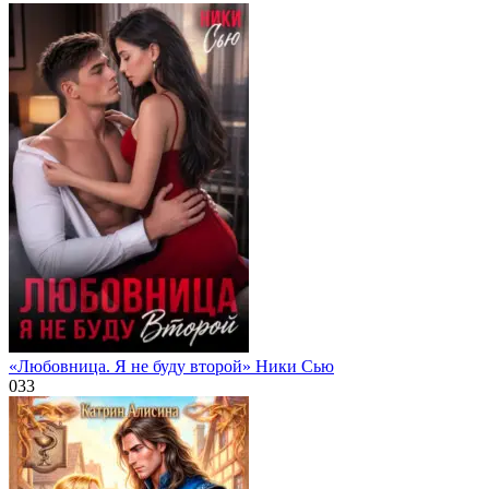
«Любовница. Я не буду второй» Ники Сью
0
33