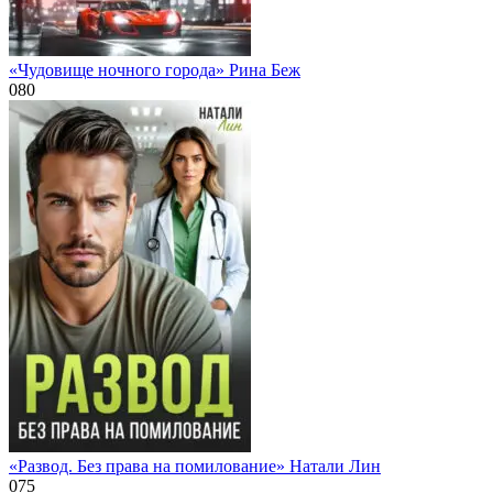
«Чудовище ночного города» Рина Беж
0
80
«Развод. Без права на помилование» Натали Лин
0
75