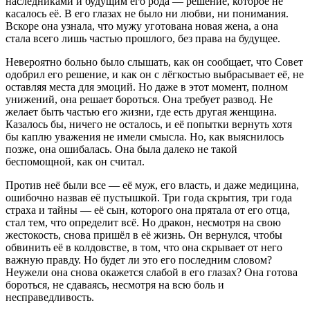
наследниками и будущим его рода — решение, которое не
касалось её. В его глазах не было ни любви, ни понимания.
Вскоре она узнала, что мужу уготована новая жена, а она
стала всего лишь частью прошлого, без права на будущее.
Невероятно больно было слышать, как он сообщает, что Совет
одобрил его решение, и как он с лёгкостью выбрасывает её, не
оставляя места для эмоций. Но даже в этот момент, полном
унижений, она решает бороться. Она требует развод. Не
желает быть частью его жизни, где есть другая женщина.
Казалось бы, ничего не осталось, и её попытки вернуть хотя
бы каплю уважения не имели смысла. Но, как выяснилось
позже, она ошибалась. Она была далеко не такой
беспомощной, как он считал.
Против неё были все — её муж, его власть, и даже медицина,
ошибочно назвав её пустышкой. Три года скрытия, три года
страха и тайны — её сын, которого она прятала от его отца,
стал тем, что определит всё. Но дракон, несмотря на свою
жестокость, снова пришёл в её жизнь. Он вернулся, чтобы
обвинить её в колдовстве, в том, что она скрывает от него
важную правду. Но будет ли это его последним словом?
Неужели она снова окажется слабой в его глазах? Она готова
бороться, не сдаваясь, несмотря на всю боль и
несправедливость.