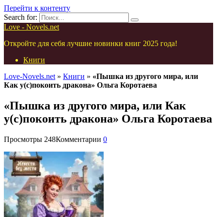
Перейти к контенту
Search for:
Love - Novels.net
Откройте для себя лучшие новинки книг 2025 года!
Книги
Love-Novels.net
»
Книги
»
«Пышка из другого мира, или
Как у(с)покоить дракона» Ольга Коротаева
«Пышка из другого мира, или Как
у(с)покоить дракона» Ольга Коротаева
Просмотры
248
Комментарии
0