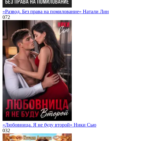
«Развод. Без права на помилование» Натали Лин
0
72
«Любовница. Я не буду второй» Ники Сью
0
32