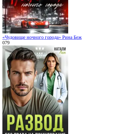
«Чудовище ночного города» Рина Беж
0
79