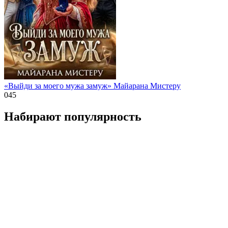
«Выйди за моего мужа замуж» Майарана Мистеру
0
45
Набирают популярность