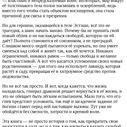
— властный и непредсказуемый воин. Во-вторых, мир вокруг
её толстенького тела полон насмешек и оскорблений, ведь
вместо того чтобы стать объектом восхищения, она стала
причиной для смеха и презрения.
Но для героини, оказавшейся в теле Эстэши, всё это не
трагедия, а шанс начать заново. Почему бы не принять свой
новый облик и не наслаждаться свободой, которую он ей
даёт? Полнота становится её союзником, а не преградой.
Слишком много людей пытаются её упрекать, но она умеет
смеяться над собой и живёт так, как ей хочется. Никаких
ограничений, никаких рамок — только свобода и желание
быть счастливой. А вот что касается успокоения своих новых
родственников — для этого она использует лаванду, которая
растёт в саду, превращая её в хитроумное средство против
недовольства.
Но не всё так просто. И вот, когда кажется, что жизнь
наладилась, генерал драконов решает вернуться в её жизнь, и
это не обещает быть лёгким испытанием. Мало того, что его
гнев предстоит успокоить, так ещё и загадочное задание от
богини ставит перед ней настоящие вызовы. Тут уже не
обойдётся без смелости, хитрости и крепкой воли.
Эта книга — не просто история о том, как превратить свои
недостатки в силу, но и о том, как научиться владеть судьбой,