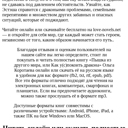
не сдаваясь под давлением обстоятельств. Узнайте, как
Эстэша справится с драконьими проблемами, семейными
перепятиями и множеством других забавных и опасных
ситуаций, которые её поджидают.
Читайте онлайн или скачивайте бесплатно на love-novels.net
— и откройте для себя мир, где каждый может стать героем,
независимо от того, каким образом начинается его путь..
Благодаря отзывам и оценкам пользователей на
нашем сайте вы легко определите, стоит ли
покупать и читать полностью книгу «Пышка из
другого мира, или Как у(с)покоить дракона» Ольга
Коротаева онлайн или скачать её на русском языке
в удобном для вас формате (fb2, txt, rtf, epub, pdf).
Все эти форматы отлично подходят для чтения на
электронных книгах, компьютерах, смартфонах и
планшетах. Если вы предпочитаете аудиокниги,
можно также прослушать её в формате mp3.
Доступные форматы книг совместимы с
различными устройствами: Android, iPhone, iPad, а
также ПК на базе Windows или MacOS.
Читать онлайн или скачать полностью