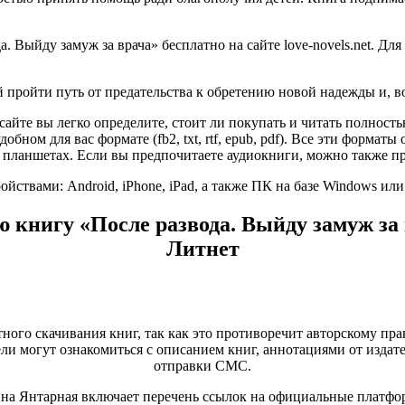
Выйду замуж за врача» бесплатно на сайте love-novels.net. Для
й пройти путь от предательства к обретению новой надежды и, 
айте вы легко определите, стоит ли покупать и читать полност
обном для вас формате (fb2, txt, rtf, epub, pdf). Все эти форма
 планшетах. Если вы предпочитаете аудиокниги, можно также пр
ствами: Android, iPhone, iPad, а также ПК на базе Windows ил
 книгу «После развода. Выйду замуж за
Литнет
тного скачивания книг, так как это противоречит авторскому пра
и могут ознакомиться с описанием книг, аннотациями от издате
отправки СМС.
ина Янтарная включает перечень ссылок на официальные платфо