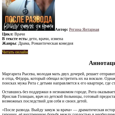
Автор:
Регина Янтарная
Цикл:
Врачи
В тексте есть:
дети, врачи, измена
Жанры
: Драма, Романтическая комедия
Читать онлайн
Аннотаци
Маргарита Рысева, молодая мать двух дочерей, решает отправ
и отца, Фёдора, который обещал встретить их на вокзале. Однак
поисках мужа Рита с детьми направляется к его квартире, где
Оставшись без поддержки в незнакомом городе, Рита оказывает
Ярослав Голицын, врач из детской больницы, готовый предост
возможных последствий для себя и своих детей.
«После развода. Выйду замуж за врача» — драматическая исто
героини, её внутреннюю борьбу между гордостью и необходим