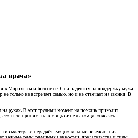
за врача»
шки в Морозовской больнице. Они надеются на поддержку мужа
 не только не встречает семью, но и не отвечает на звонки. В
м на руках. В этот трудный момент на помощь приходит
 стоит ли принимать помощь от незнакомца, опасаясь
Автор мастерски передаёт эмоциональные переживания
ет важные темы семейных ценностей, предательства и силы