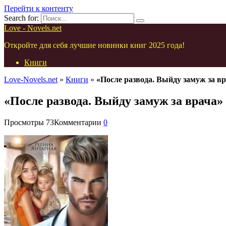
Перейти к контенту
Search for:
Love - Novels.net
Откройте для себя лучшие новинки книг 2025 года!
Книги
Love-Novels.net
»
Книги
»
«После развода. Выйду замуж за в
«После развода. Выйду замуж за врача»
Просмотры
73
Комментарии
0