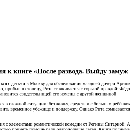
я к книге «После развода. Выйду замуж 
иться с детьми в Москву для обследования младшей дочери Ари
о, прибыв в столицу, Рита сталкивается с горькой правдой: Фёдор
 становится свидетельницей его измены с другой женщиной.
ся в сложной ситуации: без жилья, средств и с больным ребёнко
авить временное убежище и поддержку. Однако Рита сомневается,
рия с элементами романтической комедии от Регины Янтарной. 
остью принять помощь ради благополучия детей. Книга поднима