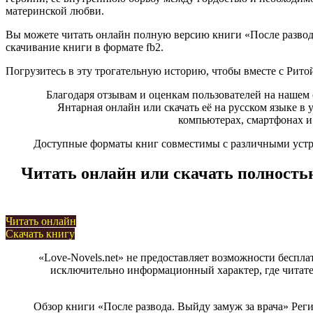
материнской любви.
Вы можете читать онлайн полную версию книги «После развода. 
скачивание книги в формате fb2.
Погрузитесь в эту трогательную историю, чтобы вместе с Рито
Благодаря отзывам и оценкам пользователей на нашем с
Янтарная онлайн или скачать её на русском языке в уд
компьютерах, смартфонах и
Доступные форматы книг совместимы с различными устрой
Читать онлайн или скачать полностью
Читать онлайн
Скачать книгу
«Love-Novels.net» не предоставляет возможности беспла
исключительно информационный характер, где читател
Обзор книги «После развода. Выйду замуж за врача» Рег