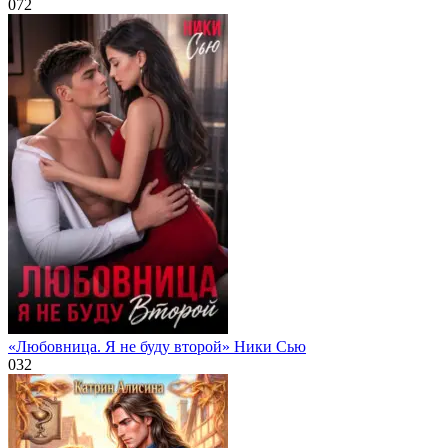
0
72
«Любовница. Я не буду второй» Ники Сью
0
32