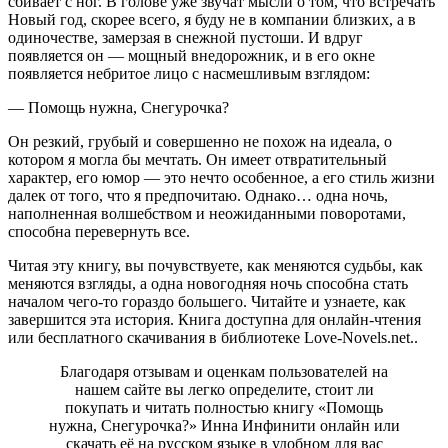
сбивает с ног. В голове уже звучат мысли о том, что встречать
Новый год, скорее всего, я буду не в компании близких, а в
одиночестве, замерзая в снежной пустоши. И вдруг
появляется он — мощный внедорожник, и в его окне
появляется небритое лицо с насмешливым взглядом:
— Помощь нужна, Снегурочка?
Он резкий, грубый и совершенно не похож на идеала, о
котором я могла бы мечтать. Он имеет отвратительный
характер, его юмор — это нечто особенное, а его стиль жизни
далек от того, что я предпочитаю. Однако… одна ночь,
наполненная волшебством и неожиданными поворотами,
способна перевернуть все.
Читая эту книгу, вы почувствуете, как меняются судьбы, как
меняются взгляды, а одна новогодняя ночь способна стать
началом чего-то гораздо большего. Читайте и узнаете, как
завершится эта история. Книга доступна для онлайн-чтения
или бесплатного скачивания в библиотеке Love-Novels.net..
Благодаря отзывам и оценкам пользователей на
нашем сайте вы легко определите, стоит ли
покупать и читать полностью книгу «Помощь
нужна, Снегурочка?» Инна Инфинити онлайн или
скачать её на русском языке в удобном для вас