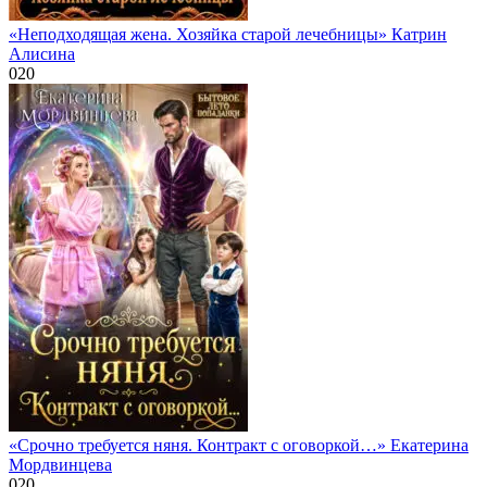
«Неподходящая жена. Хозяйка старой лечебницы» Катрин
Алисина
0
20
«Срочно требуется няня. Контракт с оговоркой…» Екатерина
Мордвинцева
0
20