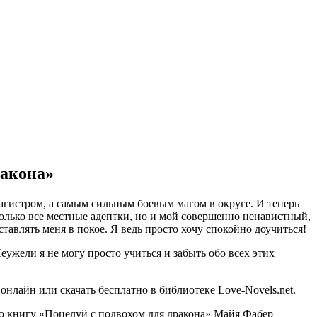
ракона»
магистром, а самым сильным боевым магом в округе. И теперь
 только все местные адептки, но и мой совершенно ненавистный,
ставлять меня в покое. Я ведь просто хочу спокойно доучиться!
ужели я не могу просто учиться и забыть обо всех этих
нлайн или скачать бесплатно в библиотеке Love-Novels.net.
ью книгу «Поцелуй с подвохом для дракона» Майя Фабер