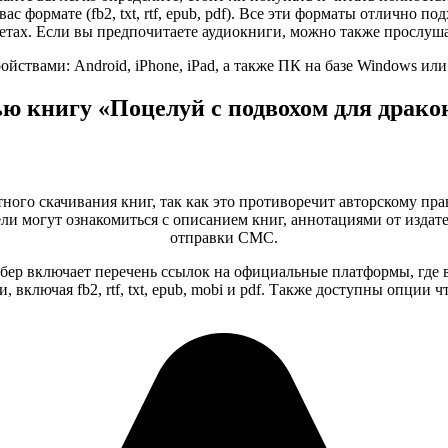
ас формате (fb2, txt, rtf, epub, pdf). Все эти форматы отлично 
тах. Если вы предпочитаете аудиокниги, можно также прослуша
ствами: Android, iPhone, iPad, а также ПК на базе Windows ил
ью книгу «Поцелуй с подвохом для драко
тного скачивания книг, так как это противоречит авторскому пра
и могут ознакомиться с описанием книг, аннотациями от издате
отправки СМС.
бер включает перечень ссылок на официальные платформы, где 
 включая fb2, rtf, txt, epub, mobi и pdf. Также доступны опции