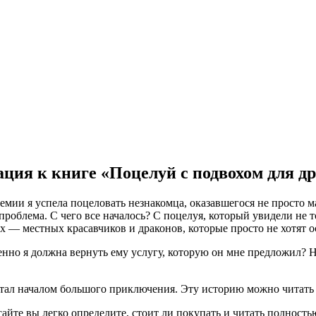
ция к книге «Поцелуй с подвохом для д
емии я успела поцеловать незнакомца, оказавшегося не просто 
 проблема. С чего все началось? С поцелуя, который увидели не
ех — местных красавчиков и драконов, которые просто не хотят о
но я должна вернуть ему услугу, которую он мне предложил? Не
 стал началом большого приключения. Эту историю можно читать о
сайте вы легко определите, стоит ли покупать и читать полност