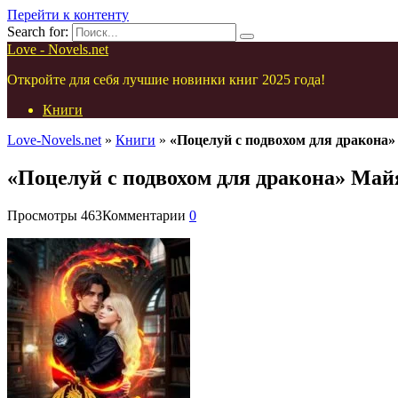
Перейти к контенту
Search for:
Love - Novels.net
Откройте для себя лучшие новинки книг 2025 года!
Книги
Love-Novels.net
»
Книги
»
«Поцелуй с подвохом для дракона
«Поцелуй с подвохом для дракона» Май
Просмотры
463
Комментарии
0