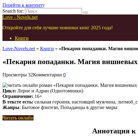
Перейти к контенту
Search for:
Love - Novels.net
Откройте для себя лучшие новинки книг 2025 года!
Книги
Love-Novels.net
»
Книги
»
«Пекарня попаданки. Магия вишн
«Пекарня попаданки. Магия вишневых 
Просмотры
32
Комментарии
0
Цикл:
Лерне и Адран (Однотомники)
Ограничение:
16+
В тексте есть:
сильная героиня, настоящий мужчина, литмоб_
Жанры
: Бытовое фэнтези, Попаданцы в другие миры
Читать онлайн
Аннотация к 