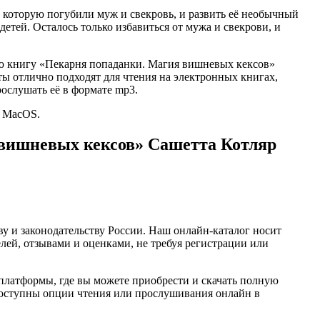
, которую погубили муж и свекровь, и развить её необычный
етей. Осталось только избавиться от мужа и свекрови, и
тью книгу «Пекарня попаданки. Магия вишневых кексов»
рматы отлично подходят для чтения на электронных книгах,
ослушать её в формате mp3.
и MacOS.
 вишневых кексов» Сашетта Котляр
ву и законодательству России. Наш онлайн-каталог носит
лей, отзывами и оценками, не требуя регистрации или
платформы, где вы можете приобрести и скачать полную
же доступны опции чтения или прослушивания онлайн в