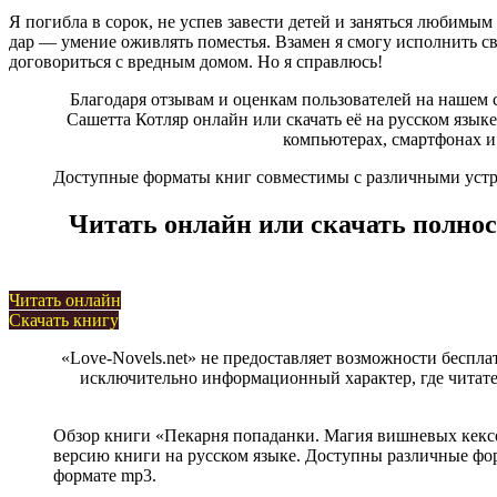
Я погибла в сорок, не успев завести детей и заняться любимы
дар — умение оживлять поместья. Взамен я смогу исполнить св
договориться с вредным домом. Но я справлюсь!
Благодаря отзывам и оценкам пользователей на нашем 
Сашетта Котляр онлайн или скачать её на русском языке в
компьютерах, смартфонах и
Доступные форматы книг совместимы с различными устрой
Читать онлайн или скачать полно
Читать онлайн
Скачать книгу
«Love-Novels.net» не предоставляет возможности беспла
исключительно информационный характер, где читател
Обзор книги «Пекарня попаданки. Магия вишневых кексо
версию книги на русском языке. Доступны различные форма
формате mp3.