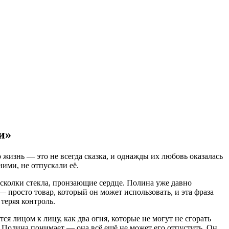
и»
о жизнь — это не всегда сказка, и однажды их любовь оказалась
ними, не отпускали её.
осколки стекла, пронзающие сердце. Полина уже давно
 — просто товар, который он может использовать, и эта фраза
 теряя контроль.
ся лицом к лицу, как два огня, которые не могут не сгорать
ши Полина понимает — она всё ещё не может его отпустить. Он