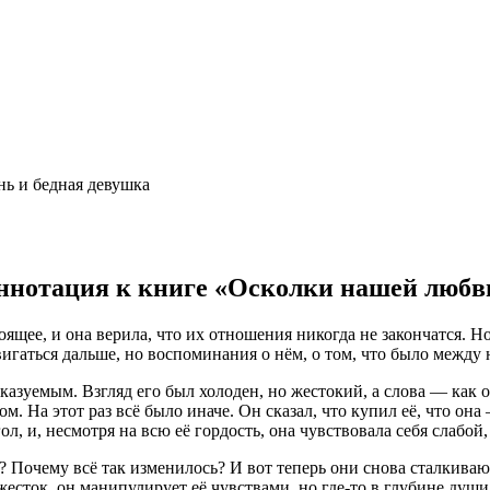
нь и бедная девушка
ннотация к книге «Осколки нашей любв
оящее, и она верила, что их отношения никогда не закончатся. Н
вигаться дальше, но воспоминания о нём, о том, что было между 
азуемым. Взгляд его был холоден, но жестокий, а слова — как 
м. На этот раз всё было иначе. Он сказал, что купил её, что она
ол, и, несмотря на всю её гордость, она чувствовала себя слабой,
? Почему всё так изменилось? И вот теперь они снова сталкивают
 жесток, он манипулирует её чувствами, но где-то в глубине ду