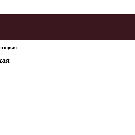
ысоцкая
кая