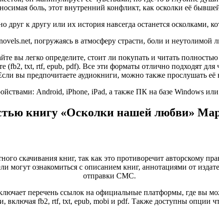
евыносимая боль, этот внутренний конфликт, как осколки её бывше
но друг к другу или их история навсегда останется осколками, 
novels.net, погружаясь в атмосферу страсти, боли и неутолимой 
айте вы легко определите, стоит ли покупать и читать полнос
е (fb2, txt, rtf, epub, pdf). Все эти форматы отлично подходят 
Если вы предпочитаете аудиокниги, можно также прослушать её 
ствами: Android, iPhone, iPad, а также ПК на базе Windows ил
остью книгу «Осколки нашей любви» Мар
тного скачивания книг, так как это противоречит авторскому пра
и могут ознакомиться с описанием книг, аннотациями от издате
отправки СМС.
лючает перечень ссылок на официальные платформы, где вы мож
 включая fb2, rtf, txt, epub, mobi и pdf. Также доступны опции