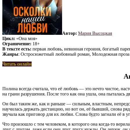
Автор:
Мария Высоцкая
Цикл:
«Она моя»
Ограничение:
18+
В тексте есть:
первая любовь, невинная героиня, богатый паре
Жанры
: Остросюжетный любовный роман, Молодежная проза
Читать онлайн
А
Полина всегда считала, что её любовь — это нечто чистое, наст
на грани разрушения. После того как она ушла, она пыталась д
Он был таким же, как и раньше — сильным, властным, непредск
научилась держать дистанцию, но вот он, её бывший, снова рядо
звучала как приговор для их любви. Слова будто загнали её в уг
Что произошло с тем человеком, в которого она когда-то верила
друг с другом, даже если они друг другу чужды. Он дерзок, он