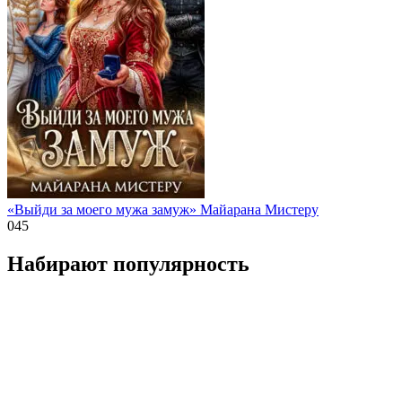
«Выйди за моего мужа замуж» Майарана Мистеру
0
45
Набирают популярность