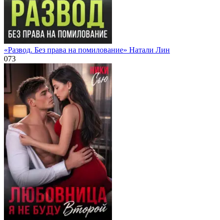
«Развод. Без права на помилование» Натали Лин
0
73