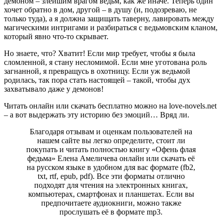
демоном – злейшим врагом ведьм, как же иначе. Теперь один
хочет обратно в дом, другой – в душу (и, подозреваю, не
только туда), а я должна защищать таверну, лавировать между
магическими интригами и разбираться с ведьмовским кланом,
который явно что-то скрывает.
Но знаете, что? Хватит! Если мир требует, чтобы я была
сломленной, я стану несломимой. Если мне уготована роль
загнанной, я превращусь в охотницу. Если уж ведьмой
родилась, так пора стать настоящей – такой, чтобы дух
захватывало даже у демонов!
Читать онлайн или скачать бесплатно можно на love-novels.net
– а вот выдержать эту историю без эмоций… Вряд ли.
Благодаря отзывам и оценкам пользователей на
нашем сайте вы легко определите, стоит ли
покупать и читать полностью книгу «Офень флая
федьма» Елена Амеличева онлайн или скачать её
на русском языке в удобном для вас формате (fb2,
txt, rtf, epub, pdf). Все эти форматы отлично
подходят для чтения на электронных книгах,
компьютерах, смартфонах и планшетах. Если вы
предпочитаете аудиокниги, можно также
прослушать её в формате mp3.