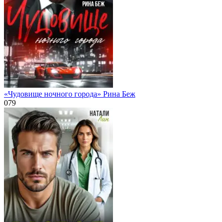
«Чудовище ночного города» Рина Беж
0
79