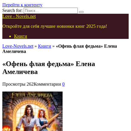
Перейти к контенту
Search for:
Love - Novels.net
Откройте для себя лучшие новинки книг 2025 года!
Книги
Love-Novels.net
»
Книги
»
«Офень флая федьма» Елена
Амеличева
«Офень флая федьма» Елена
Амеличева
Просмотры
262
Комментарии
0