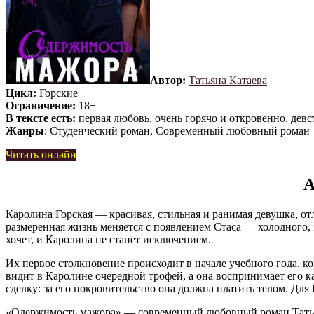
Автор:
Татьяна Катаева
Цикл:
Горские
Ограничение:
18+
В тексте есть:
первая любовь, очень горячо и откровенно, дев
Жанры
: Студенческий роман, Современный любовный роман
Читать онлайн
А
Каролина Горская — красивая, стильная и ранимая девушка, от
размеренная жизнь меняется с появлением Стаса — холодного, 
хочет, и Каролина не станет исключением.
Их первое столкновение происходит в начале учебного года, к
видит в Каролине очередной трофей, а она воспринимает его к
сделку: за его покровительство она должна платить телом. Дл
«Одержимость мажора» — современный любовный роман Татьяны 