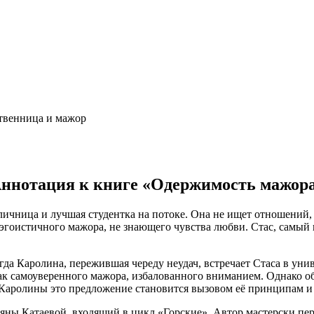
ственница и мажор
ннотация к книге «Одержимость мажор
личница и лучшая студентка на потоке. Она не ищет отношений,
эгоистичного мажора, не знающего чувства любви. Стас, самый п
огда Каролина, пережившая череду неудач, встречает Стаса в ун
ак самоуверенного мажора, избалованного вниманием. Однако обс
я Каролины это предложение становится вызовом её принципам и
Катаевой, входящий в цикл «Горские». Автор мастерски переда