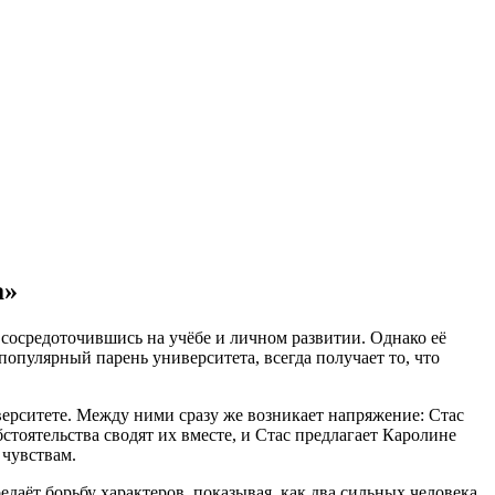
а»
 сосредоточившись на учёбе и личном развитии. Однако её
опулярный парень университета, всегда получает то, что
иверситете. Между ними сразу же возникает напряжение: Стас
тоятельства сводят их вместе, и Стас предлагает Каролине
 чувствам.
ёт борьбу характеров, показывая, как два сильных человека