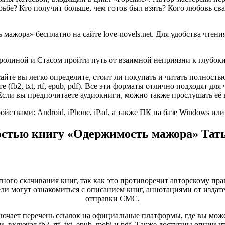
рьбе? Кто получит больше, чем готов был взять? Кого любовь св
жора» бесплатно на сайте love-novels.net. Для удобства чтени
ролиной и Стасом пройти путь от взаимной неприязни к глубоки
сайте вы легко определите, стоит ли покупать и читать полност
е (fb2, txt, rtf, epub, pdf). Все эти форматы отлично подходят 
Если вы предпочитаете аудиокниги, можно также прослушать её 
ствами: Android, iPhone, iPad, а также ПК на базе Windows ил
остью книгу «Одержимость мажора» Тать
тного скачивания книг, так как это противоречит авторскому пра
и могут ознакомиться с описанием книг, аннотациями от издате
отправки СМС.
ючает перечень ссылок на официальные платформы, где вы може
 включая fb2, rtf, txt, epub, mobi и pdf. Также доступны опции