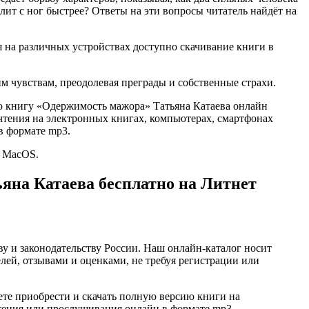
алит с ног быстрее? Ответы на эти вопросы читатель найдёт на
я на различных устройствах доступно скачивание книги в
м чувствам, преодолевая преграды и собственные страхи.
ью книгу «Одержимость мажора» Татьяна Катаева онлайн
для чтения на электронных книгах, компьютерах, смартфонах
в формате mp3.
и MacOS.
яна Катаева бесплатно на Литнет
ву и законодательству России. Наш онлайн-каталог носит
лей, отзывами и оценками, не требуя регистрации или
те приобрести и скачать полную версию книги на
 чтения или прослушивания онлайн в формате mp3.