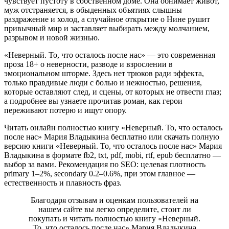
чувствует пустоту в собственном доме. Она обнимает живот,
муж отстраняется, в обыденных объятиях слышны
раздражение и холод, а случайное открытие о Нине рушит
привычный мир и заставляет выбирать между молчанием,
разрывом и новой жизнью.
«Неверный. То, что осталось после нас» — это современная
проза 18+ о неверности, разводе и взрослении в
эмоциональном шторме. Здесь нет трюков ради эффекта,
только правдивые люди с болью и нежностью, решения,
которые оставляют след, и сцены, от которых не отвести глаз;
а подробнее вы узнаете прочитав роман, как герои
переживают потерю и ищут опору.
Читать онлайн полностью книгу «Неверный. То, что осталось
после нас» Мария Владыкина бесплатно или скачать полную
версию книги «Неверный. То, что осталось после нас» Мария
Владыкина в формате fb2, txt, pdf, mobi, rtf, epub бесплатно —
выбор за вами. Рекомендация по SEO: целевая плотность
primary 1–2%, secondary 0.2–0.6%, при этом главное —
естественность и плавность фраз.
Благодаря отзывам и оценкам пользователей на
нашем сайте вы легко определите, стоит ли
покупать и читать полностью книгу «Неверный.
То, что осталось после нас» Мария Владыкина