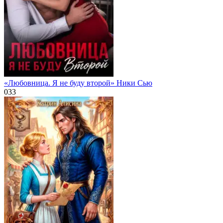
«Любовница. Я не буду второй» Ники Сью
0
33