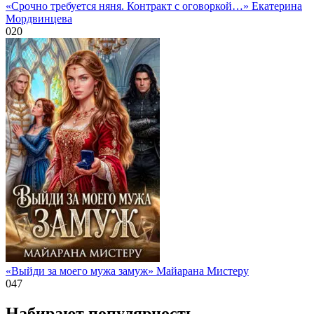
«Срочно требуется няня. Контракт с оговоркой…» Екатерина
Мордвинцева
0
20
«Выйди за моего мужа замуж» Майарана Мистеру
0
47
Набирают популярность