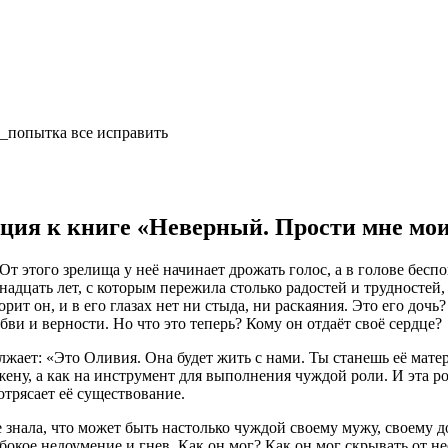
о_попытка все исправить
ция к книге «Неверный. Прости мне мои
. От этого зрелища у неё начинает дрожать голос, а в голове бе
надцать лет, с которым пережила столько радостей и трудностей
рит он, и в его глазах нет ни стыда, ни раскаяния. Это его доч
ви и верности. Но что это теперь? Кому он отдаёт своё сердце?
лжает: «Это Оливия. Она будет жить с нами. Ты станешь её мате
 жену, а как на инструмент для выполнения чуждой роли. И эта р
сотрясает её существование.
е знала, что может быть настолько чуждой своему мужу, своему д
лубокое недоумение и гнев. Как он мог? Как он мог скрывать от 