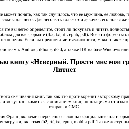
е может понять, как так случилось, что её мужчина, её любовь, 
 важны для него. Для него есть только эта девочка, его новая жи
сайте вы легко определите, стоит ли покупать и читать полнос
бном для вас формате (fb2, txt, rtf, epub, pdf). Все эти форматы
 планшетах. Если вы предпочитаете аудиокниги, можно также пр
ствами: Android, iPhone, iPad, а также ПК на базе Windows ил
ью книгу «Неверный. Прости мне мои г
Литнет
тного скачивания книг, так как это противоречит авторскому пра
и могут ознакомиться с описанием книг, аннотациями от издате
отправки СМС.
ия Франц включает перечень ссылок на официальные платформы
загрузки, включая fb2, rtf, txt, epub, mobi и pdf. Также дост