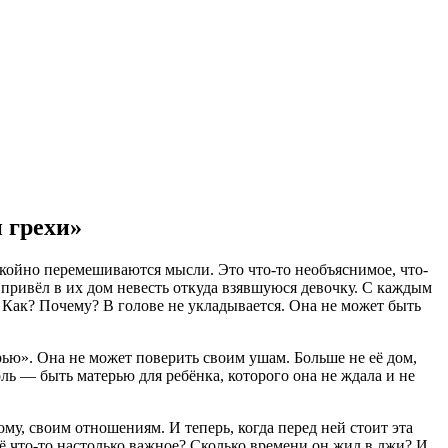
 грехи»
спокойно перемешиваются мысли. Это что-то необъяснимое, что-
, привёл в их дом невесть откуда взявшуюся девочку. С каждым
ь? Как? Почему? В голове не укладывается. Она не может быть
рью». Она не может поверить своим ушам. Больше не её дом,
оль — быть матерью для ребёнка, которого она не ждала и не
ому, своим отношениям. И теперь, когда перед ней стоит эта
неё что-то настолько важное? Сколько времени он жил в лжи? И