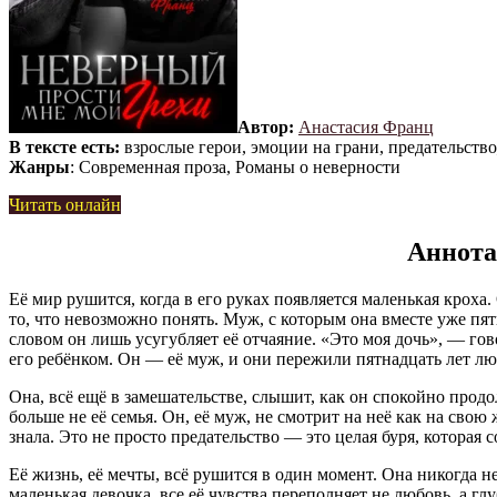
Автор:
Анастасия Франц
В тексте есть:
взрослые герои, эмоции на грани, предательств
Жанры
: Современная проза, Романы о неверности
Читать онлайн
Аннота
Её мир рушится, когда в его руках появляется маленькая кроха
то, что невозможно понять. Муж, с которым она вместе уже пят
словом он лишь усугубляет её отчаяние. «Это моя дочь», — гово
его ребёнком. Он — её муж, и они пережили пятнадцать лет люб
Она, всё ещё в замешательстве, слышит, как он спокойно продо
больше не её семья. Он, её муж, не смотрит на неё как на свою
знала. Это не просто предательство — это целая буря, которая 
Её жизнь, её мечты, всё рушится в один момент. Она никогда н
маленькая девочка, все её чувства переполняет не любовь, а г