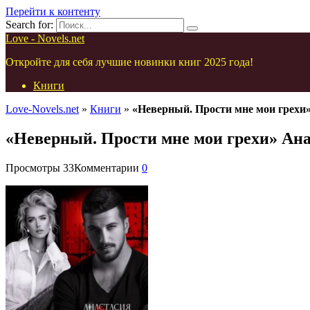
Перейти к контенту
Search for:
Love - Novels.net
Откройте для себя лучшие новинки книг 2025 года!
Книги
Love-Novels.net
»
Книги
»
«Неверный. Прости мне мои грехи
«Неверный. Прости мне мои грехи» Ан
Просмотры
33
Комментарии
0