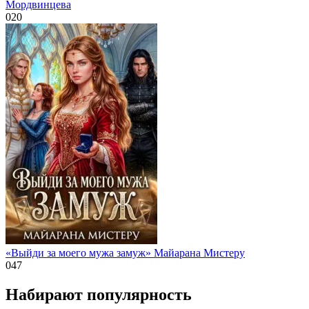
Мордвинцева
0
20
«Выйди за моего мужа замуж» Майарана Мистеру
0
47
Набирают популярность