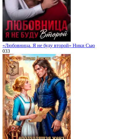
«Любовница. Я не буду второй» Ники Сью
0
33