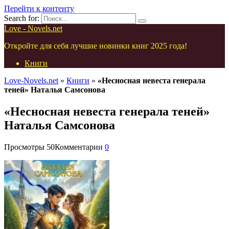
Перейти к контенту
Search for:
Love - Novels.net
Откройте для себя лучшие новинки книг 2025 года!
Книги
Love-Novels.net
»
Книги
»
«Несносная невеста генерала
теней» Наталья Самсонова
«Несносная невеста генерала теней»
Наталья Самсонова
Просмотры
50
Комментарии
0