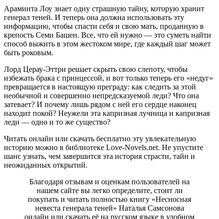
Араминта Лоу знает одну страшную тайну, которую хранит
генерал теней. И теперь она должна использовать эту
информацию, чтобы спасти себя и свою мать, проданную в
крепость Семи Башен. Все, что ей нужно — это суметь найти
способ выжить в этом жестоком мире, где каждый шаг может
быть роковым.
Лорд Церау-Эттри решает скрыть свою слепоту, чтобы
избежать брака с принцессой, и вот только теперь его «недуг»
превращается в настоящую преграду: как следить за этой
необычной и совершенно непредсказуемой леди? Что она
затевает? И почему лишь рядом с ней его сердце наконец
находит покой? Неужели эта капризная лучница и капризная
леди — одно и то же существо?
Читать онлайн или скачать бесплатно эту увлекательную
историю можно в библиотеке Love-Novels.net. Не упустите
шанс узнать, чем завершится эта история страсти, тайн и
неожиданных открытий.
Благодаря отзывам и оценкам пользователей на
нашем сайте вы легко определите, стоит ли
покупать и читать полностью книгу «Несносная
невеста генерала теней» Наталья Самсонова
онлайн или скачать её на русском языке в удобном