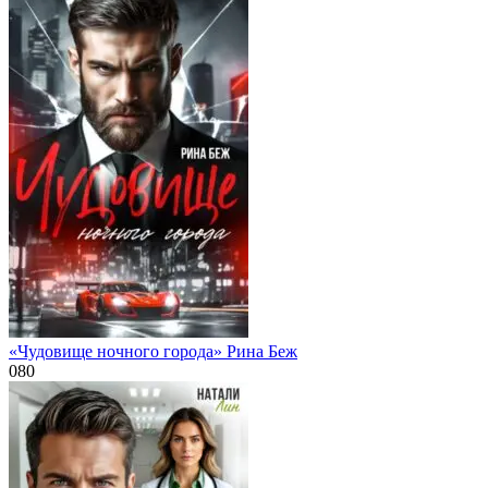
«Чудовище ночного города» Рина Беж
0
80