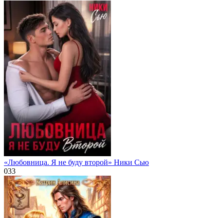
«Любовница. Я не буду второй» Ники Сью
0
33