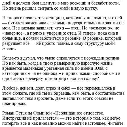
дней я должен был шагнуть в мир роскоши и беззаботности.
Но жизнь решила сыграть со мной в злую шутку.
На пороге появляется женщина, которую я не помню, и с ней
— пятилетняя девочка с глазами, подозрительно похожими на
мои. Незнакомка заявляет, что я — отец. Не «возможно», не
«наверное», а прямо и уверенно: отец. И теперь, пока она в
больнице, я обязан заботиться о ребенке. О ребенке, который
разрушает всё — не просто планы, а саму структуру моей
жизни.
Когда-то я думал, что умею справляться с неожиданностями.
Но как быть, когда в твою размеренную взрослую жизнь
врывается маленькая ураганная сила по имени Юля, с
категоричным «я не ошибка!» и привычками, способными в
один день перевернуть твой мир с ног на голову?
Любовь, деньги, долг, страх и смех — всё перемешалось в
этом сюжете, где не ты выбираешь, кем быть, а обстоятельства
заставляют тебя взрослеть. Даже если ты этого совсем не
планировал.
Роман Татьяны Фоминой «Неожиданное отцовство.
Инструкция не прилагается» — это история о том, как легко
потерять всё и как внезапно можно найти настоящее. Читайте