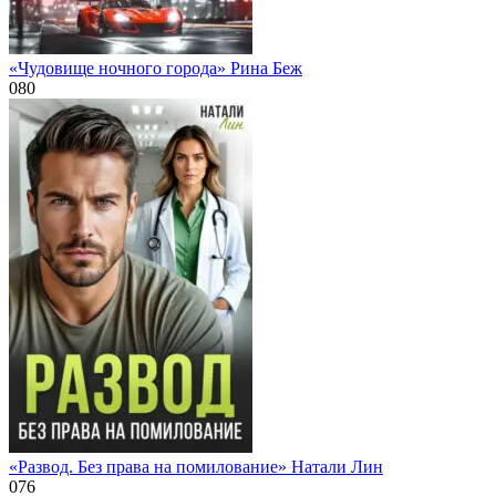
«Чудовище ночного города» Рина Беж
0
80
«Развод. Без права на помилование» Натали Лин
0
76