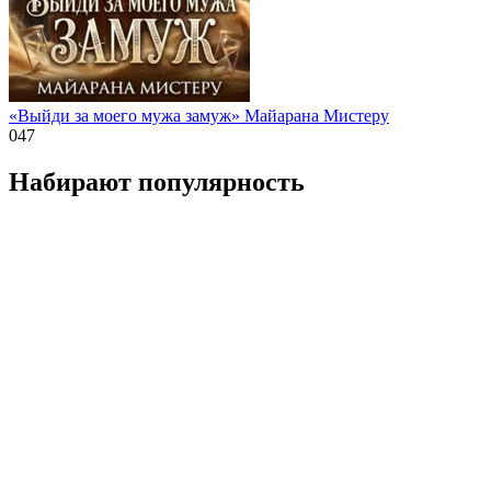
«Выйди за моего мужа замуж» Майарана Мистеру
0
47
Набирают популярность