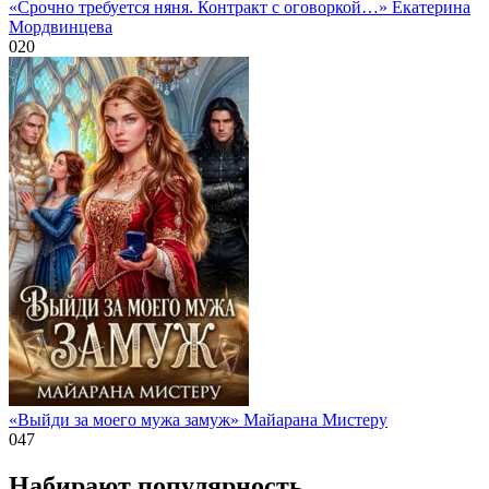
«Срочно требуется няня. Контракт с оговоркой…» Екатерина
Мордвинцева
0
20
«Выйди за моего мужа замуж» Майарана Мистеру
0
47
Набирают популярность