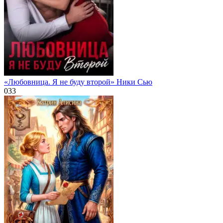
«Любовница. Я не буду второй» Ники Сью
0
33