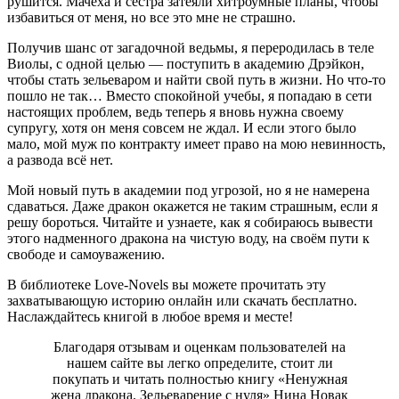
рушится. Мачеха и сестра затеяли хитроумные планы, чтобы
избавиться от меня, но все это мне не страшно.
Получив шанс от загадочной ведьмы, я переродилась в теле
Виолы, с одной целью — поступить в академию Дрэйкон,
чтобы стать зельеваром и найти свой путь в жизни. Но что-то
пошло не так… Вместо спокойной учебы, я попадаю в сети
настоящих проблем, ведь теперь я вновь нужна своему
супругу, хотя он меня совсем не ждал. И если этого было
мало, мой муж по контракту имеет право на мою невинность,
а развода всё нет.
Мой новый путь в академии под угрозой, но я не намерена
сдаваться. Даже дракон окажется не таким страшным, если я
решу бороться. Читайте и узнаете, как я собираюсь вывести
этого надменного дракона на чистую воду, на своём пути к
свободе и самоуважению.
В библиотеке Love-Novels вы можете прочитать эту
захватывающую историю онлайн или скачать бесплатно.
Наслаждайтесь книгой в любое время и месте!
Благодаря отзывам и оценкам пользователей на
нашем сайте вы легко определите, стоит ли
покупать и читать полностью книгу «Ненужная
жена дракона. Зельеварение с нуля» Нина Новак