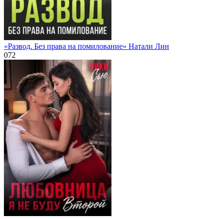
«Развод. Без права на помилование» Натали Лин
0
72