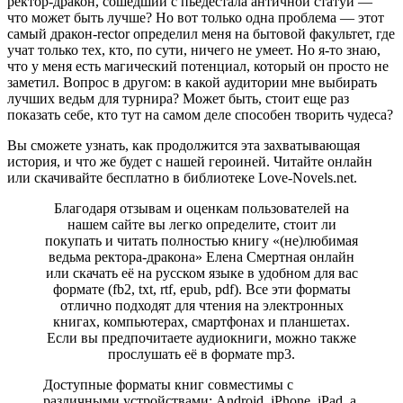
ректор-дракон, сошедший с пьедестала античной статуи —
что может быть лучше? Но вот только одна проблема — этот
самый дракон-rector определил меня на бытовой факультет, где
учат только тех, кто, по сути, ничего не умеет. Но я-то знаю,
что у меня есть магический потенциал, который он просто не
заметил. Вопрос в другом: в какой аудитории мне выбирать
лучших ведьм для турнира? Может быть, стоит еще раз
показать себе, кто тут на самом деле способен творить чудеса?
Вы сможете узнать, как продолжится эта захватывающая
история, и что же будет с нашей героиней. Читайте онлайн
или скачивайте бесплатно в библиотеке Love-Novels.net.
Благодаря отзывам и оценкам пользователей на
нашем сайте вы легко определите, стоит ли
покупать и читать полностью книгу «(не)любимая
ведьма ректора-дракона» Елена Смертная онлайн
или скачать её на русском языке в удобном для вас
формате (fb2, txt, rtf, epub, pdf). Все эти форматы
отлично подходят для чтения на электронных
книгах, компьютерах, смартфонах и планшетах.
Если вы предпочитаете аудиокниги, можно также
прослушать её в формате mp3.
Доступные форматы книг совместимы с
различными устройствами: Android, iPhone, iPad, а