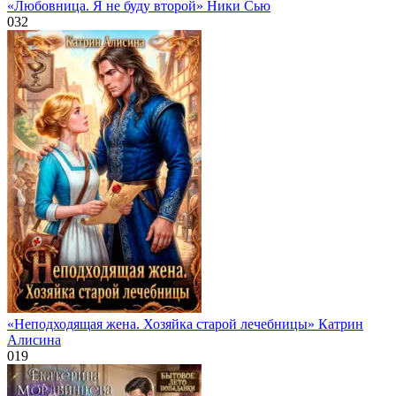
«Любовница. Я не буду второй» Ники Сью
0
32
«Неподходящая жена. Хозяйка старой лечебницы» Катрин
Алисина
0
19