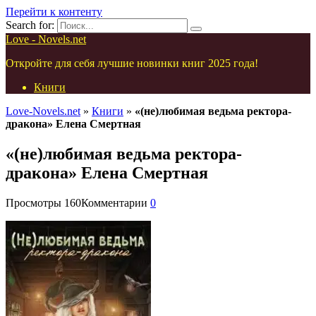
Перейти к контенту
Search for:
Love - Novels.net
Откройте для себя лучшие новинки книг 2025 года!
Книги
Love-Novels.net
»
Книги
»
«(не)любимая ведьма ректора-
дракона» Елена Смертная
«(не)любимая ведьма ректора-
дракона» Елена Смертная
Просмотры
160
Комментарии
0