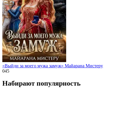
«Выйди за моего мужа замуж» Майарана Мистеру
0
45
Набирают популярность