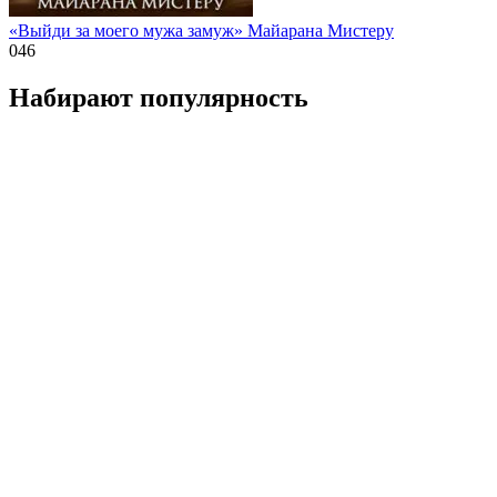
«Выйди за моего мужа замуж» Майарана Мистеру
0
46
Набирают популярность