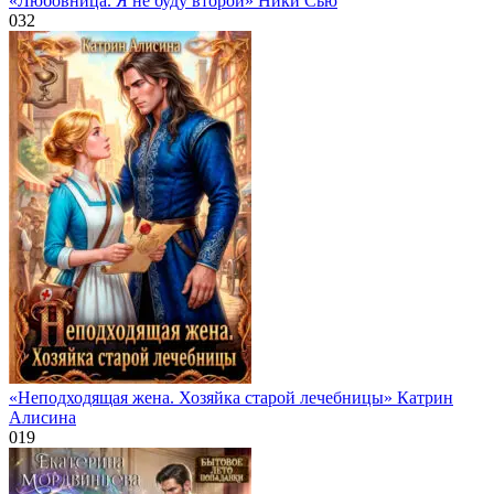
«Любовница. Я не буду второй» Ники Сью
0
32
«Неподходящая жена. Хозяйка старой лечебницы» Катрин
Алисина
0
19