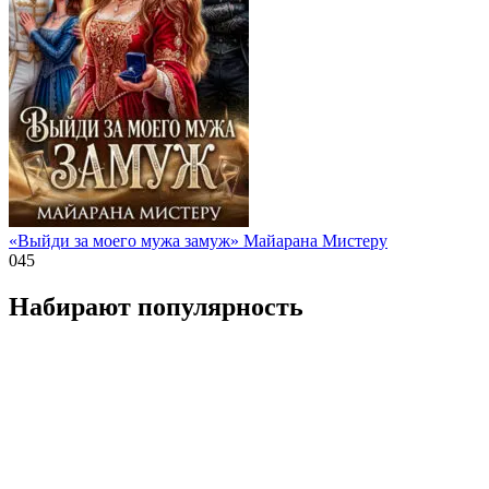
«Выйди за моего мужа замуж» Майарана Мистеру
0
45
Набирают популярность