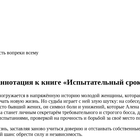
сть вопреки всему
ннотация к книге «Испытательный сро
погружается в напряжённую историю молодой женщины, которая
чать новую жизнь. Но судьба играет с ней злую шутку: на собесе
осто бывший жених, он символ боли и унижений, которые Алена 
а станет личным секретарём требовательного и строгого босса, 
спытаниями, проверкой на прочность и борьбой за своё место п
изнь, заставляя заново учиться доверию и отстаивать собственн
й шанс обрести силу и независимость.