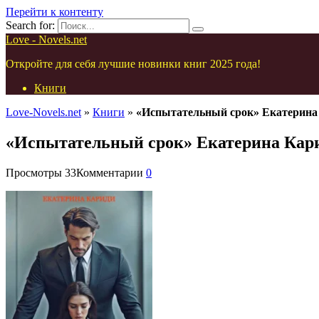
Перейти к контенту
Search for:
Love - Novels.net
Откройте для себя лучшие новинки книг 2025 года!
Книги
Love-Novels.net
»
Книги
»
«Испытательный срок» Екатерина
«Испытательный срок» Екатерина Кар
Просмотры
33
Комментарии
0