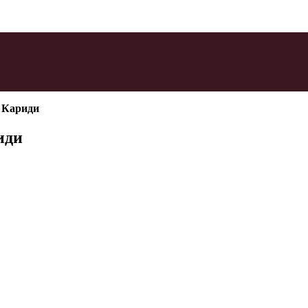
 Кариди
иди