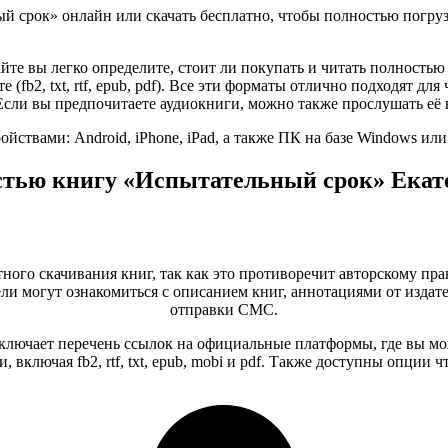
ный срок» онлайн или скачать бесплатно, чтобы полностью погру
айте вы легко определите, стоит ли покупать и читать полност
е (fb2, txt, rtf, epub, pdf). Все эти форматы отлично подходят 
Если вы предпочитаете аудиокниги, можно также прослушать её 
ствами: Android, iPhone, iPad, а также ПК на базе Windows ил
стью книгу «Испытательный срок» Екат
тного скачивания книг, так как это противоречит авторскому пра
и могут ознакомиться с описанием книг, аннотациями от издате
отправки СМС.
лючает перечень ссылок на официальные платформы, где вы мо
 включая fb2, rtf, txt, epub, mobi и pdf. Также доступны опции