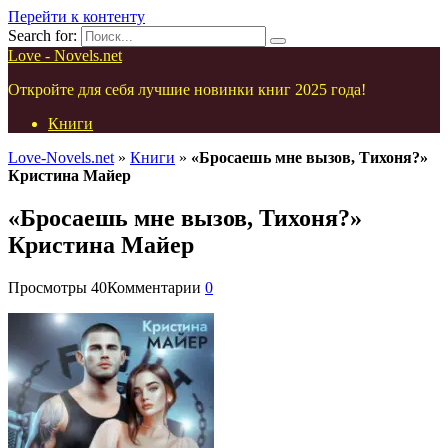
Перейти к контенту
Search for:
Love - Novels.net
Откройте для себя лучшие новинки книг 2025 года!
Книги
Love-Novels.net
»
Книги
»
«Бросаешь мне вызов, Тихоня?»
Кристина Майер
«Бросаешь мне вызов, Тихоня?»
Кристина Майер
Просмотры
40
Комментарии
0