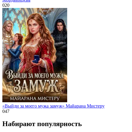
0
20
«Выйди за моего мужа замуж» Майарана Мистеру
0
47
Набирают популярность