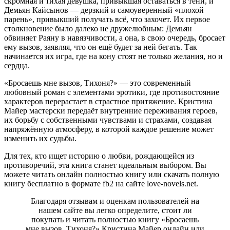
скромная и тихая девушка, привыкшая оставаться в тени, и
Демьян Кайсынов — дерзкий и самоуверенный «плохой
парень», привыкший получать всё, что захочет. Их первое
столкновение было далеко не дружелюбным: Демьян
обвиняет Раяну в навязчивости, а она, в свою очередь, бросает
ему вызов, заявляя, что он ещё будет за ней бегать. Так
начинается их игра, где на кону стоят не только желания, но и
сердца.
«Бросаешь мне вызов, Тихоня?» — это современный
любовный роман с элементами эротики, где противостояние
характеров перерастает в страстное притяжение. Кристина
Майер мастерски передаёт внутренние переживания героев,
их борьбу с собственными чувствами и страхами, создавая
напряжённую атмосферу, в которой каждое решение может
изменить их судьбы.
Для тех, кто ищет историю о любви, рождающейся из
противоречий, эта книга станет идеальным выбором. Вы
можете читать онлайн полностью книгу или скачать полную
книгу бесплатно в формате fb2 на сайте love-novels.net.
Благодаря отзывам и оценкам пользователей на
нашем сайте вы легко определите, стоит ли
покупать и читать полностью книгу «Бросаешь
мне вызов, Тихоня?» Кристина Майер онлайн или