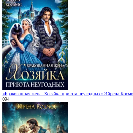
«Бракованная жена. Хозяйка приюта неугодных» Эйрена Косм
0
94