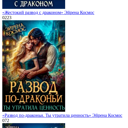
«Жестокий развод с драконом» Эйрена Космос
0
223
«Развод по-драконьи. Ты утратила ценность» Эйрена Космос
0
72