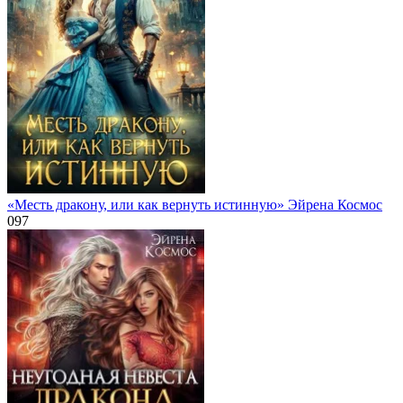
«Месть дракону, или как вернуть истинную» Эйрена Космос
0
97