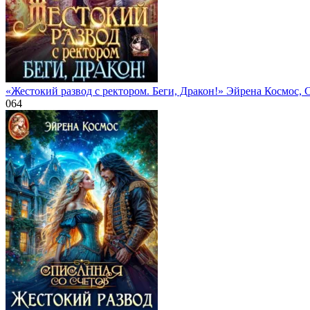
«Жестокий развод с ректором. Беги, Дракон!» Эйрена Космос, 
0
64