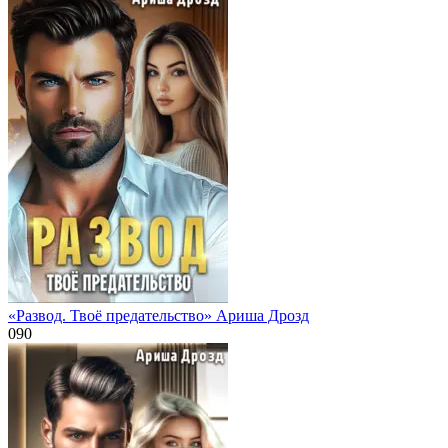
«Развод. Твоё предательство» Ариша Дрозд
0
90