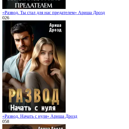
«Развод. Ты стал для нас предателем» Ариша Дрозд
0
26
«Развод. Начать с нуля» Ариша Дрозд
0
58