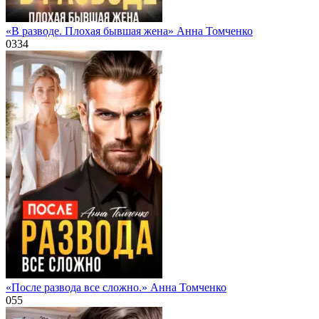
«В разводе. Плохая бывшая жена» Анна Томченко
0
334
«После развода все сложно.» Анна Томченко
0
55