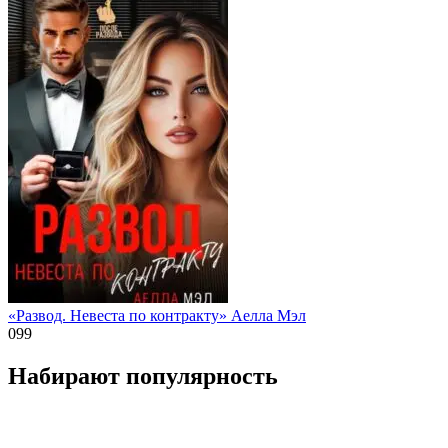
«Развод. Невеста по контракту» Аелла Мэл
0
99
Набирают популярность