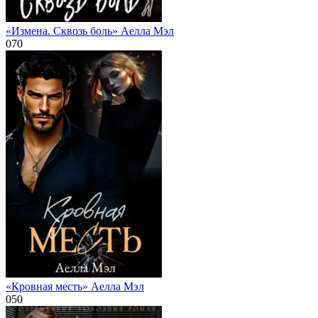
«Измена. Сквозь боль» Аелла Мэл
0
70
«Кровная месть» Аелла Мэл
0
50